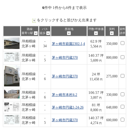
6
件中 1件から6件まで表示
をクリックすると並びかえ出来ます
路線
バス
所在地
坪数/坪単価
賃料
資料
最寄り駅
徒歩
請求
62.9
JR相模線
-
坪
茅ヶ崎市萩園2302-1,4
350,000
北茅ヶ崎
34
5,564
円
140.37
JR相模線
-
坪
茅ヶ崎市円蔵370
800,000
北茅ヶ崎
5
5,699
円
24
JR相模線
-
坪
茅ヶ崎市円蔵370
275,000
北茅ヶ崎
6
11,458
円
106.57
JR相模線
-
坪
茅ヶ崎市本村4-2
330,000
北茅ヶ崎
6
3,097
円
81
JR相模線
-
坪
茅ヶ崎市円蔵1-24-26
648,000
北茅ヶ崎
-
8,000
円
140.37
JR相模線
-
坪
茅ヶ崎市円蔵370
600,000
北茅ヶ崎
5
4,274
円