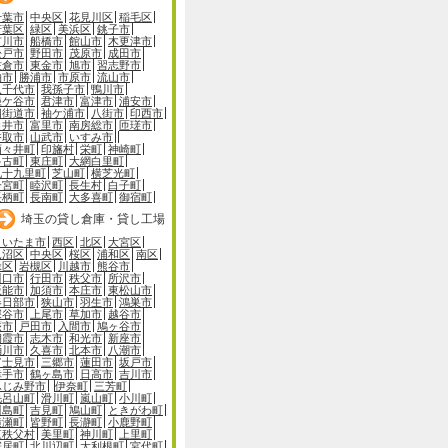
千葉市
中央区
花見川区
稲毛区
若葉区
緑区
美浜区
銚子市
市川市
船橋市
館山市
木更津市
松戸市
野田市
茂原市
成田市
佐倉市
東金市
旭市
習志野市
柏市
勝浦市
市原市
流山市
八千代市
我孫子市
鴨川市
鎌ケ谷市
君津市
富津市
浦安市
四街道市
袖ケ浦市
八街市
印西市
白井市
富里市
南房総市
匝瑳市
香取市
山武市
いすみ市
酒々井町
印旛村
栄町
神崎町
多古町
東庄町
大網白里町
九十九里町
芝山町
横芝光町
一宮町
睦沢町
長生村
白子町
長柄町
長南町
大多喜町
御宿町
埼玉の貸し倉庫・貸し工場
さいたま市
西区
北区
大宮区
見沼区
中央区
桜区
浦和区
南区
緑区
岩槻区
川越市
熊谷市
川口市
行田市
秩父市
所沢市
飯能市
加須市
本庄市
東松山市
春日部市
狭山市
羽生市
鴻巣市
深谷市
上尾市
草加市
越谷市
蕨市
戸田市
入間市
鳩ヶ谷市
朝霞市
志木市
和光市
新座市
桶川市
久喜市
北本市
八潮市
富士見市
三郷市
蓮田市
坂戸市
幸手市
鶴ヶ島市
日高市
吉川市
ふじみ野市
伊奈町
三芳町
毛呂山町
滑川町
嵐山町
小川町
川島町
吉見町
鳩山町
ときがわ町
横瀬町
皆野町
長瀞町
小鹿野町
東秩父村
美里町
神川町
上里町
寄居町
北川辺町
大利根町
宮代町