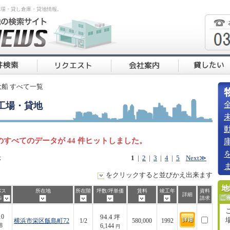
工場・貸し倉庫・貸地情報。
大船 すべて一覧
工場・貸地
のすべてのデータが 44 件ヒットしました。
示
1
|
2
|
3
|
4
|
5
Next≫
をクリックすると並びかえ出来ます
バス
所在地
所在階
坪数/坪単価
賃料
竣工年
資料
詳細
歩
請求
94.4
10
坪
横浜市栄区飯島町72
1/2
580,000
1992
8
6,144
円