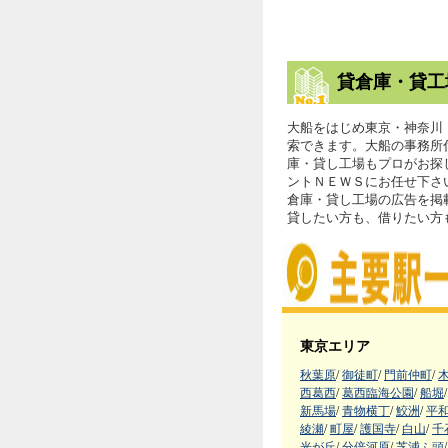
貸倉庫・貸工
大船をはじめ東京・神奈川
索できます。大船の事務所
庫・貸し工場もプロがお探
ントＮＥＷＳにお任せ下さ
倉庫・貸し工場の広告を掲
貸したい方も、借りたい方
東京エリア
秋葉原
/
御徒町
/
門前仲町
/
西葛西
/
葛西臨海公園
/
船堀
/
新馬場
/
青物横丁
/
鮫洲
/
平
綾瀬
/
町屋
/
護国寺
/
白山
/
千
光が丘
/
分倍河原
/
芝浦ふ頭
/