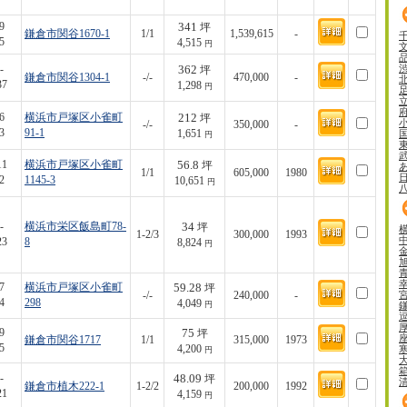
341
9
坪
鎌倉市関谷1670-1
1/1
1,539,615
-
5
4,515
円
362
-
坪
鎌倉市関谷1304-1
-/-
470,000
-
37
1,298
円
212
6
横浜市戸塚区小雀町
坪
-/-
350,000
-
3
91-1
1,651
円
56.8
11
横浜市戸塚区小雀町
坪
1/1
605,000
1980
2
1145-3
10,651
円
34
-
横浜市栄区飯島町78-
坪
1-2/3
300,000
1993
23
8
8,824
円
59.28
7
横浜市戸塚区小雀町
坪
-/-
240,000
-
4
298
4,049
円
75
9
坪
鎌倉市関谷1717
1/1
315,000
1973
5
4,200
円
48.09
-
坪
鎌倉市植木222-1
1-2/2
200,000
1992
21
4,159
円