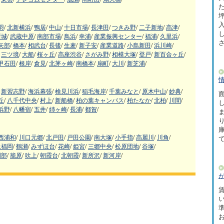
た
坪
羽
/
北新横浜
/
鴨居
/
中山
/
十日市場
/
長津田
/
つきみ野
/
二子新地
/
高津
/
新城
/
武蔵中原
/
南部市場
/
鳥浜
/
幸浦
/
産業振興センター
/
福浦
/
久里浜
/
矢部
/
橋本
/
相武台
/
長後
/
生麦
/
新子安
/
産業道路
/
小島新田
/
浜川崎
/
三ツ境
/
大船
/
桜ヶ丘
/
高座渋谷
/
さがみ野
/
相模大塚
/
登戸
/
新百合ヶ丘
/
甲石田
/
根岸
/
倉見
/
北茅ヶ崎
/
南橋本
/
扇町
/
大川
/
新芝浦
/
新習志野
/
海浜幕張
/
検見川浜
/
稲毛海岸
/
千葉みなと
/
原木中山
/
妙典
/
面
丘
/
八千代中央
/
村上
/
新船橋
/
柏の葉キャンパス
/
柏たなか
/
北柏
/
川間
/
浜野
/
八幡宿
/
五井
/
姉ヶ崎
/
長浦
/
都賀
/
西浦和
/
川口元郷
/
北戸田
/
戸田公園
/
南大塚
/
小手指
/
高麗川
/
川角
/
上福岡
/
鶴瀬
/
みずほ台
/
花崎
/
姫宮
/
三郷中央
/
松原団地
/
谷塚
/
岡部
/
籠原
/
吹上
/
朝霞台
/
北朝霞
/
新所沢
/
新河岸
/
賃