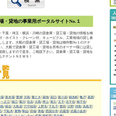
場・貸地の事業用ポータルサイトNo.１
・千葉・埼玉・横浜・川崎の貸倉庫・貸工場・貸地の情報を検
付・ホイスト・クレーン付、キュービクル、工業地域の貸し倉
しします。大船の貸倉庫・貸工場・貸地は物件数No１のテナ
い。大船で貸倉庫・貸工場・貸地を所有のオーナー様には貸し
載致しますので是非、ご相談下さい。貸倉庫・貸工場・貸地を
もテナントＮＥＷＳ！
木場
/
新木場
/
豊洲
/
月島
/
勝どき
/
築地
/
辰巳
/
新小岩
/
錦糸町
/
亀戸
/
葛西
/
一之江
/
瑞江
/
菊川
/
住吉
/
大島
/
押上
/
尾久
/
王子
/
北千住
/
南千住
/
和島
/
糀谷
/
大鳥居
/
穴守稲荷
/
上野毛
/
下丸子
/
豊田
/
日野
/
拝島
/
高島平
/
石
/
千駄木
/
巣鴨
/
駒込
/
田端
/
青砥
/
西国分寺
/
武蔵境
/
武蔵小金井
/
東雲
/
テレコムセンター
/
成瀬
/
南町田
/
扇大橋
/