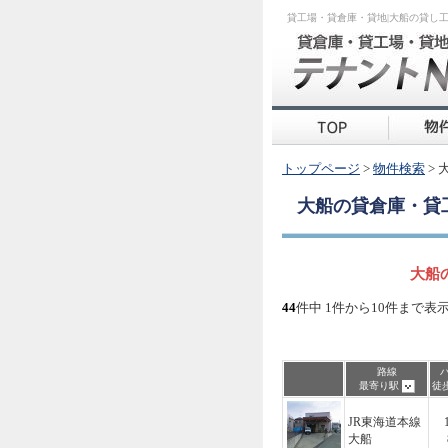
貸工場・貸倉庫・貸地|大船の貸し
トップページ
>
物件検索
> 
大船
の貸倉庫・貸
大船
44
件中 1件から10件まで表
路線
最寄り駅
徒
JR東海道本線
大船