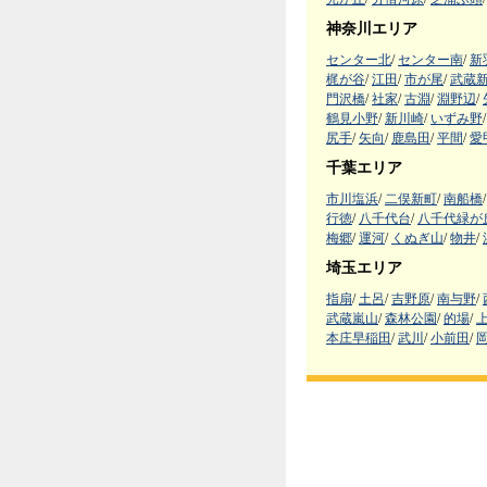
神奈川エリア
センター北
/
センター南
/
新
梶が谷
/
江田
/
市が尾
/
武蔵
門沢橋
/
社家
/
古淵
/
淵野辺
/
鶴見小野
/
新川崎
/
いずみ野
/
尻手
/
矢向
/
鹿島田
/
平間
/
愛
千葉エリア
市川塩浜
/
二俣新町
/
南船橋
/
行徳
/
八千代台
/
八千代緑が
梅郷
/
運河
/
くぬぎ山
/
物井
/
埼玉エリア
指扇
/
土呂
/
吉野原
/
南与野
/
武蔵嵐山
/
森林公園
/
的場
/
本庄早稲田
/
武川
/
小前田
/