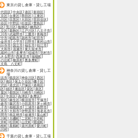
東京の貸し倉庫・貸し工場
千代田区
中央区
港区
新宿区
文京区
台東区
墨田区
江東区
品川区
目黒区
大田区
世田谷区
渋谷区
中野区
杉並区
豊島区
北区
荒川区
板橋区
練馬区
足立区
葛飾区
江戸川区
八王子市
立川市
武蔵野市
三鷹市
青梅市
府中市
昭島市
調布市
町田市
小金井市
小平市
日野市
東村山市
国分寺市
国立市
福生市
狛江市
東大和市
清瀬市
東久留米市
武蔵村山市
多摩市
稲城市
羽村市
あきる野市
西東京市
瑞穂町
日の出町
檜原村
奥多摩町
八丈島 八丈町
神奈川の貸し倉庫・貸し工
場
横浜市
鶴見区
神奈川区
西区
中区
南区
保土ケ谷区
磯子区
金沢区
港北区
戸塚区
港南区
旭区
緑区
瀬谷区
栄区
泉区
青葉区
都筑区
川崎市
川崎区
幸区
中原区
高津区
多摩区
宮前区
麻生区
横須賀市
平塚市
鎌倉市
藤沢市
小田原市
茅ヶ崎市
逗子市
相模原市
三浦市
秦野市
厚木市
大和市
伊勢原市
海老名市
座間市
南足柄市
綾瀬市
葉山町
寒川町
大磯町
二宮町
中井町
大井町
松田町
山北町
開成町
箱根町
真鶴町
湯河原町
愛川町
清川村
千葉の貸し倉庫・貸し工場