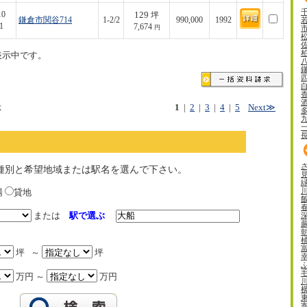
129
10
坪
鎌倉市関谷714
1-2/2
990,000
1992
1
7,674
円
表示中です。
示
1
|
2
|
3
|
4
|
5
Next≫
種別と希望地域または駅名を選んで下さい。
場
貸地
または
駅で選ぶ
坪 ～
坪
万円 ～
万円