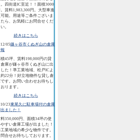
。四街道IC至近！！面積3000
。賃料1,983,300円。大型車進
入可能。用途等ご条件ございま
したら、お気軽にお問合せくだ
さい。
続きはこちら
12/05
鎌ヶ谷市くぬぎ山の倉庫
情報
積45坪、賃料198,000円の貸
し倉庫が鎌ヶ谷市くぬぎ山に出
ました！準工業地域、松戸ICよ
り約22分！好立地物件な貸し倉
庫です。お問い合わせお待ちし
ております。
続きはこちら
10/23
東尾久に駐車場付の倉庫
が出ました！
料350,000円、面積34坪の使
いやすい倉庫工場が出ました！
準工業地域の希少な物件です。
お問合せお待ちしております。