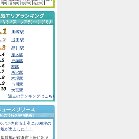
白岡町
菖蒲町
杉戸町
松伏町
川崎駅
成田駅
品川駅
厚木駅
戸塚駅
柏駅
所沢駅
木場駅
市川駅
大宮駅
過去のランキングはこちら
06/17
佐倉市上座に3000坪の
貸地が出ました！！
大型貸地が佐倉市上座に出まし