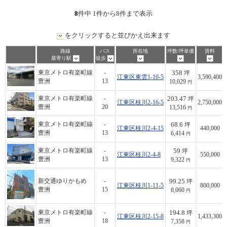
8
件中 1件から8件まで表示
をクリックすると並びかえ出来ます
路線
バス
所在地
坪数/坪単価
賃料
最寄り駅
徒歩
358
東京メトロ有楽町線
-
坪
江東区東雲1-10-5
3,590,400
豊洲
13
10,029
円
203.47
東京メトロ有楽町線
-
坪
江東区枝川2-16-5
2,750,000
豊洲
20
13,516
円
68.6
東京メトロ有楽町線
-
坪
江東区枝川2-4-15
440,000
豊洲
13
6,414
円
59
東京メトロ有楽町線
-
坪
江東区枝川2-4-8
550,000
豊洲
13
9,322
円
99.25
新交通ゆりかもめ
-
坪
江東区枝川1-11-5
800,000
豊洲
15
8,060
円
194.8
東京メトロ有楽町線
-
坪
江東区枝川2-15-8
1,433,300
豊洲
18
7,358
円