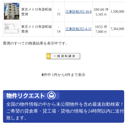
280.66
東京メトロ有楽町線
-
坪
江東区枝川2-16-6
1,500,000
豊洲
15
5,345
円
1052
東京メトロ有楽町線
-
坪
江東区枝川2-4-11
7,364,000
豊洲
14
7,000
円
豊洲のすべての検索結果を表示中です。
8
件中 1件から8件まで表示
全国の物件情報の中から未公開物件を含め最速自動検索！
ご希望の貸倉庫・貸工場・貸地の情報を24時間以内に送付
致します。