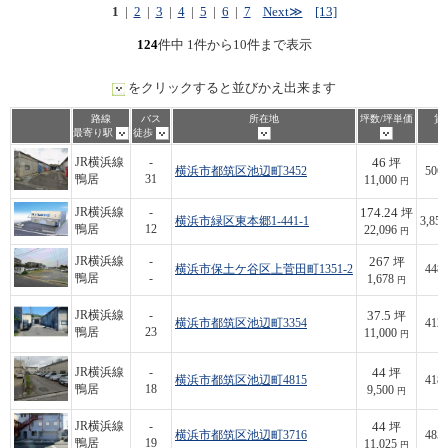
1
|
2
|
3
|
4
|
5
|
6
|
7
Next≫
[13]
124
件中 1件から10件まで表示
をクリックすると並びかえ出来ます
路線
バス
所在地
坪数/坪単価
賃
最寄り駅
徒歩
46
JR横浜線
-
坪
横浜市都筑区池辺町3452
506,
鴨居
31
11,000
円
174.24
JR横浜線
-
坪
横浜市緑区東本郷1-441-1
3,850
鴨居
12
22,096
円
267
JR横浜線
-
坪
横浜市保土ケ谷区上菅田町1351-2
448,
鴨居
-
1,678
円
37.5
JR横浜線
-
坪
横浜市都筑区池辺町3354
412,
鴨居
23
11,000
円
44
JR横浜線
-
坪
横浜市都筑区池辺町4815
418,
鴨居
18
9,500
円
44
JR横浜線
-
坪
横浜市都筑区池辺町3716
485,
鴨居
19
11,025
円