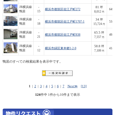
81
JR横浜線
-
坪
横浜市都筑区佐江戸町272
649,
鴨居
15
8,012
円
34
JR横浜線
-
坪
横浜市都筑区佐江戸町1707-1
534,
鴨居
18
15,724
円
65.5
JR横浜線
-
坪
横浜市都筑区佐江戸町838
495,
鴨居
21
7,557
円
58.8
JR横浜線
-
坪
横浜市緑区東本郷1-2-9
418,
鴨居
12
7,109
円
鴨居のすべての検索結果を表示中です。
1
|
2
|
3
|
4
|
5
|
6
|
7
Next≫
[13]
124
件中 1件から10件まで表示