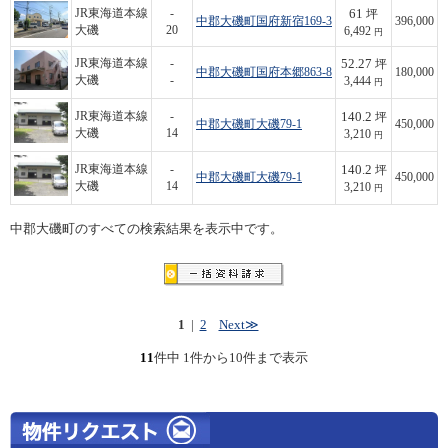
61
JR東海道本線
-
坪
中郡大磯町国府新宿169-3
396,000
大磯
20
6,492
円
52.27
JR東海道本線
-
坪
中郡大磯町国府本郷863-8
180,000
大磯
-
3,444
円
140.2
JR東海道本線
-
坪
中郡大磯町大磯79-1
450,000
大磯
14
3,210
円
140.2
JR東海道本線
-
坪
中郡大磯町大磯79-1
450,000
大磯
14
3,210
円
中郡大磯町のすべての検索結果を表示中です。
1
|
2
Next≫
11
件中 1件から10件まで表示