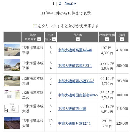
1
|
2
Next≫
11
件中 1件から10件まで表示
をクリックすると並びかえ出来ます
路線
バス
所在地
坪数/坪単価
賃料
最寄り駅
徒歩
97
JR東海道本線
8
坪
中郡大磯町高麗1-8-46
418,000
平塚
3
4,309
円
279.8
JR東海道本線
6
坪
中郡大磯町高麗3-35-1
800,000
平塚
4
2,859
円
60.19
JR東海道本線
5
坪
中郡大磯町西小磯337-5
283,500
大磯
2
4,710
円
36.45
JR東海道本線
8
坪
中郡大磯町国府新宿489-5
100,000
二宮
2
2,743
円
60.19
JR東海道本線
5
坪
中郡大磯町西小磯
418,000
大磯
-
6,945
円
291
JR東海道本線
10
坪
中郡大磯町月京127-1
220,000
大磯
2
756
円