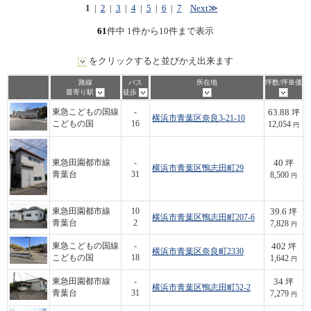
1
|
2
|
3
|
4
|
5
|
6
|
7
Next≫
61
件中 1件から10件まで表示
をクリックすると並びかえ出来ます
路線
バス
所在地
坪数/坪単価
最寄り駅
徒歩
63.88
東急こどもの国線
-
坪
横浜市青葉区奈良3-21-10
7
こどもの国
16
12,054
円
40
東急田園都市線
-
坪
横浜市青葉区鴨志田町29
3
青葉台
31
8,500
円
39.6
東急田園都市線
10
坪
横浜市青葉区鴨志田町207-6
3
青葉台
2
7,828
円
402
東急こどもの国線
-
坪
横浜市青葉区奈良町2330
6
こどもの国
18
1,642
円
34
東急田園都市線
-
坪
横浜市青葉区鴨志田町52-2
2
青葉台
31
7,279
円