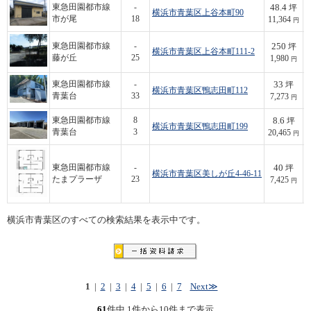
48.4
東急田園都市線
-
坪
横浜市青葉区上谷本町90
5
市が尾
18
11,364
円
250
東急田園都市線
-
坪
横浜市青葉区上谷本町111-2
4
藤が丘
25
1,980
円
33
東急田園都市線
-
坪
横浜市青葉区鴨志田町112
2
青葉台
33
7,273
円
8.6
東急田園都市線
8
坪
横浜市青葉区鴨志田町199
1
青葉台
3
20,465
円
40
東急田園都市線
-
坪
横浜市青葉区美しが丘4-46-11
2
たまプラーザ
23
7,425
円
横浜市青葉区のすべての検索結果を表示中です。
1
|
2
|
3
|
4
|
5
|
6
|
7
Next≫
61
件中 1件から10件まで表示