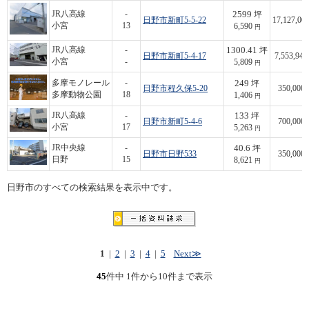
2599
JR八高線
-
坪
日野市新町5-5-22
17,127,00
小宮
13
6,590
円
1300.41
JR八高線
-
坪
日野市新町5-4-17
7,553,948
小宮
-
5,809
円
249
多摩モノレール
-
坪
日野市程久保5-20
350,000
多摩動物公園
18
1,406
円
133
JR八高線
-
坪
日野市新町5-4-6
700,000
小宮
17
5,263
円
40.6
JR中央線
-
坪
日野市日野533
350,000
日野
15
8,621
円
日野市のすべての検索結果を表示中です。
1
|
2
|
3
|
4
|
5
Next≫
45
件中 1件から10件まで表示