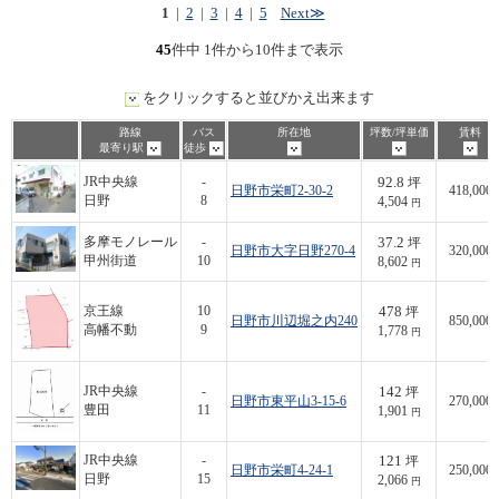
1
|
2
|
3
|
4
|
5
Next≫
45
件中 1件から10件まで表示
をクリックすると並びかえ出来ます
路線
バス
所在地
坪数/坪単価
賃料
最寄り駅
徒歩
92.8
JR中央線
-
坪
日野市栄町2-30-2
418,000
日野
8
4,504
円
37.2
多摩モノレール
-
坪
日野市大字日野270-4
320,000
甲州街道
10
8,602
円
478
京王線
10
坪
日野市川辺堀之内240
850,000
高幡不動
9
1,778
円
142
JR中央線
-
坪
日野市東平山3-15-6
270,000
豊田
11
1,901
円
121
JR中央線
-
坪
日野市栄町4-24-1
250,000
日野
15
2,066
円