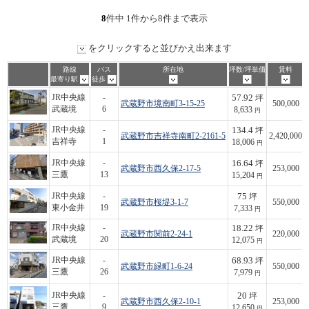
8
件中 1件から8件まで表示
をクリックすると並びかえ出来ます
路線
バス
所在地
坪数/坪単価
賃料
最寄り駅
徒歩
57.92
JR中央線
-
坪
武蔵野市境南町3-15-25
500,000
武蔵境
6
8,633
円
134.4
JR中央線
-
坪
武蔵野市吉祥寺南町2-2161-5
2,420,000
吉祥寺
1
18,006
円
16.64
JR中央線
-
坪
武蔵野市西久保2-17-5
253,000
三鷹
13
15,204
円
75
JR中央線
-
坪
武蔵野市桜堤3-1-7
550,000
東小金井
19
7,333
円
18.22
JR中央線
-
坪
武蔵野市関前2-24-1
220,000
武蔵境
20
12,075
円
68.93
JR中央線
-
坪
武蔵野市緑町1-6-24
550,000
三鷹
26
7,979
円
20
JR中央線
-
坪
武蔵野市西久保2-10-1
253,000
三鷹
9
12,650
円