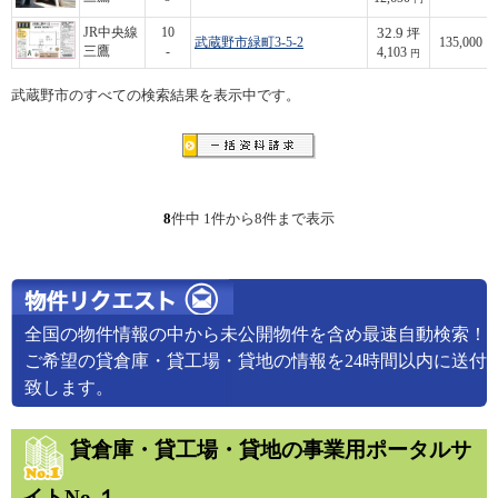
32.9
JR中央線
10
坪
武蔵野市緑町3-5-2
135,000
三鷹
-
4,103
円
武蔵野市のすべての検索結果を表示中です。
8
件中 1件から8件まで表示
全国の物件情報の中から未公開物件を含め最速自動検索！
ご希望の貸倉庫・貸工場・貸地の情報を24時間以内に送付
致します。
貸倉庫・貸工場・貸地の事業用ポータルサ
イトNo.１