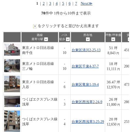
1
|
2
|
3
|
4
|
5
|
6
|
7
Next≫
70
件中 1件から10件まで表示
をクリックすると並びかえ出来ます
路線
バス
所在地
坪数/坪単価
賃
最寄り駅
徒歩
51
東京メトロ日比谷線
-
坪
台東区清川2-25-13
451,
南千住
10
8,843
円
18
東京メトロ日比谷線
-
坪
台東区千束4-37-7
200,
三ノ輪
10
11,111
円
36.47
東京メトロ日比谷線
-
坪
台東区竜泉1-19-4
473,
入谷
6
12,970
円
26
つくばエクスプレス線
-
坪
台東区西浅草2-24-9
286,
浅草
3
11,000
円
20
つくばエクスプレス線
-
坪
台東区西浅草3-25-29
253,
浅草
4
12,650
円