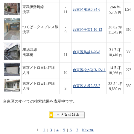
266
東武伊勢崎線
-
坪
台東区浅草6-34-6
1,540,
浅草
11
5,789
円
26.62
つくばエクスプレス線
-
坪
台東区千束1-10-13
310,
浅草
9
11,645
円
31.7
JR総武線
-
坪
台東区鳥越1-20-8
330,
浅草橋
11
10,410
円
14.5
東京メトロ日比谷線
-
坪
台東区松が谷3-12-11
275,
入谷
10
18,966
円
33.54
東京メトロ日比谷線
-
坪
台東区入谷2-33-2
330,
入谷
3
9,839
円
台東区のすべての検索結果を表示中です。
1
|
2
|
3
|
4
|
5
|
6
|
7
Next≫