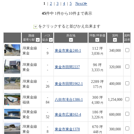
1
|
2
|
3
|
4
|
5
Next≫
45
件中 1件から10件まで表示
をクリックすると並びかえ出来ます
路線
バス
所在地
坪数/坪単価
賃料
資料
最寄り駅
徒歩
請求
112
JR東金線
-
坪
東金市東金240-1
340,000
東金
9
3,036
円
96
JR東金線
-
坪
東金市田間2227
320,000
東金
-
3,333
円
2289
JR東金線
-
坪
東金市田間1962-1
400,000
東金
26
175
円
300
JR東金線
-
坪
八街市滝台1386-1
1,254,000
福俵
84
4,180
円
186
JR東金線
-
坪
東金市広瀬162-4
600,000
東金
52
3,226
円
670
JR東金線
-
坪
東金市東金1378
300,000
東金
8
448
円