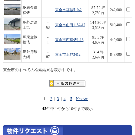
87.72
JR東金線
-
坪
東金市福俵510-2
242,000
福俵
-
2,759
円
144.86
JR外房線
-
坪
東金市山田1152-17
510,400
土気
63
3,523
円
95.5
JR東金線
-
坪
東金市西福俵1-18
440,000
福俵
1
4,607
円
314
JR外房線
-
坪
東金市上谷3412
847,000
大網
87
2,697
円
東金市のすべての検索結果を表示中です。
1
|
2
|
3
|
4
|
5
Next≫
45
件中 1件から10件まで表示