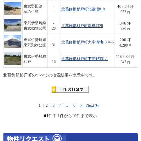
407.24
東武野田線
-
坪
北葛飾郡杉戸町北蓮沼819
3
藤の牛島
-
933
円
346
東武伊勢崎線
-
坪
北葛飾郡杉戸町堤根4528
2
東武動物公園
28
780
円
200
東武伊勢崎線
-
坪
北葛飾郡杉戸町大字清地1304-6
8
東武動物公園
31
4,290
円
1167.34
東武伊勢崎線
-
坪
北葛飾郡杉戸町下高野331-1
4
和戸
16
343
円
北葛飾郡杉戸町のすべての検索結果を表示中です。
1
|
2
|
3
|
4
|
5
|
6
|
7
Next≫
61
件中 1件から10件まで表示