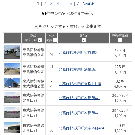
1
|
2
|
3
|
4
|
5
|
6
|
7
Next≫
61
件中 1件から10件まで表示
をクリックすると並びかえ出来ます
路線
バス
所在地
坪数/坪単価
最寄り駅
徒歩
57.7
東武伊勢崎線
-
坪
北葛飾郡杉戸町宮前103
3
東武動物公園
94
5,719
円
275
東武伊勢崎線
21
坪
北葛飾郡杉戸町深輪367
8
東武動物公園
4
3,200
円
82
東武伊勢崎線
-
坪
北葛飾郡杉戸町倉松4-1-40
4
東武動物公園
25
6,037
円
305.78
東武伊勢崎線
-
坪
北葛飾郡杉戸町本郷584-1
1,
北春日部
-
4,290
円
394.62
東武伊勢崎線
-
坪
北葛飾郡杉戸町本郷584-1
1,
北春日部
-
4,290
円
600
東武伊勢崎線
-
坪
北葛飾郡杉戸町大字本郷484
2,
北春日部
38
4,320
円